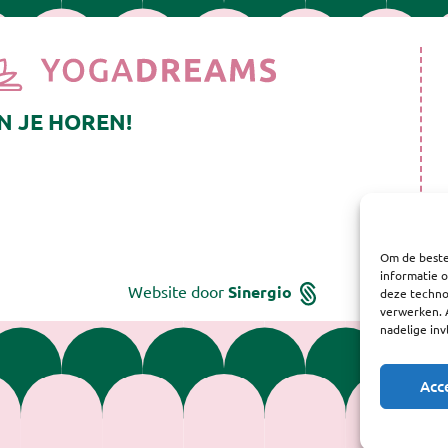
N JE HOREN!
Om de beste
informatie o
Website door
Sinergio
deze technol
verwerken. 
nadelige in
Acc