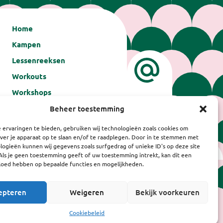
Home
Kampen
Lessenreeksen
Workouts
Workshops
Over ons
Beheer toestemming
Contact
 ervaringen te bieden, gebruiken wij technologieën zoals cookies om
ver je apparaat op te slaan en/of te raadplegen. Door in te stemmen met
Algemene voorwaarden
ogieën kunnen wij gegevens zoals surfgedrag of unieke ID's op deze site
Als je geen toestemming geeft of uw toestemming intrekt, kan dit een
vloed hebben op bepaalde functies en mogelijkheden.
epteren
Weigeren
Bekijk voorkeuren
Cookiebeleid