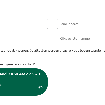
 hetzelfde dak wonen. De attesten worden uitgereikt op bovenstaande n
olgende activiteit:
land DAGKAMP 2.5 - 3
2
€0